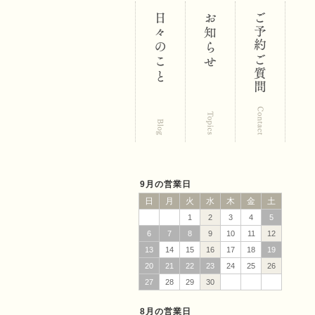
区 鍼･灸･
マッサー
9月の営業日
日
月
火
水
木
金
土
1
2
3
4
5
6
7
8
9
10
11
12
13
14
15
16
17
18
19
ジ 福匠庵
20
21
22
23
24
25
26
27
28
29
30
8月の営業日