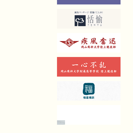
ん）田中
治療院