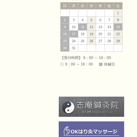
日
月
火
水
木
金
土
1
2
3
4
5
6
7
8
9
10
11
12
13
14
15
（ふくし
16
17
18
19
20
21
22
23
24
25
26
27
28
29
30
31
【受付時間】 9：00 ～ 19：00
9：00 ～ 16：00
休鍼日
ょうあ