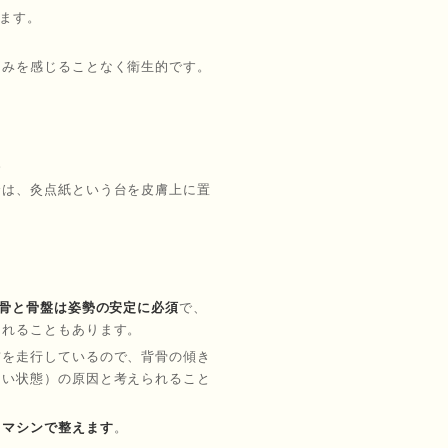
ます。
痛みを感じることなく衛生的です。
。
合は、灸点紙という台を皮膚上に置
骨と骨盤は姿勢の安定に必須
で、
られることもあります。
前を走行しているので、背骨の傾き
ない状態）の原因と考えられること
ロマシンで整えます
。