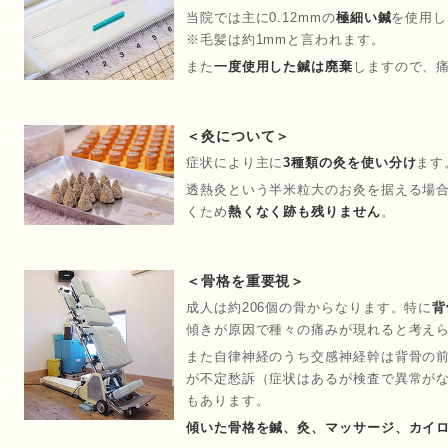
当院では主に0.12mmの
極細い鍼
を使用し
※毛髪は約1mmと言われます。
また
一度使用した鍼は廃棄
しますので、
＜灸について＞
症状により主に
3種類の灸を使い分け
ます
透熱灸という半米粒大のお灸を据える場
くため
熱くなく跡も残りません
。
＜骨格を重要視＞
成人は約206個の骨からなります。特に
背
傾きが原因で種々の痛みが現れると考え
また自律神経のうち交感神経幹は背骨の
が不定愁訴（症状はあるが検査で異常が
もあります。
傾いた骨格を鍼、灸、マッサージ、カイ