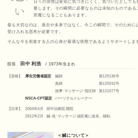
日々の習慣は変化に気づきにくく、気づいたとしても
要します。その瞬間に必要なものは未知のものである
邪魔になることもあります。
最も大切なのは、過去や未来ではなく、今この瞬間で、そのために
受け入れる思考が必要です。
そんな今を前進する人の心身が最適な状態であるようサポートしま
田中 利浩
院長
/ 1973年生まれ
【資格】
厚生労働省認定
鍼師
第125136号
灸師
第125032号
按摩･マッサージ･指圧師
第121077号
NSCA-CPT認定
パーソナルトレーナー
【沿革】
2004年4月
田中治療院 開院
2012年2月
鍼･灸･マッサージ 福匠庵に改名、移転
＜鍼について＞