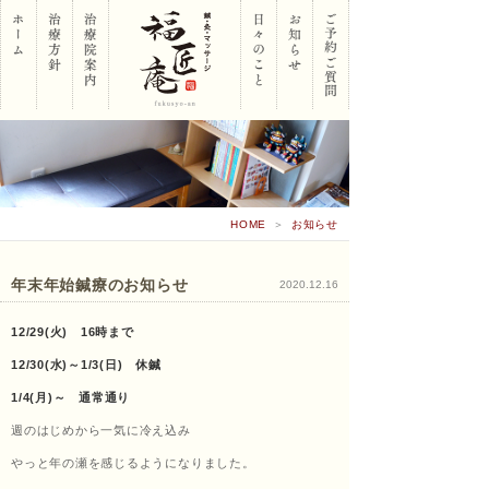
岡山
HOME
＞
お知らせ
市南
年末年始鍼療のお知らせ
2020.12.16
12/29(火) 16時まで
区 鍼･
12/30(水)～1/3(日) 休鍼
1/4(月)～ 通常通り
週のはじめから一気に冷え込み
灸･マ
やっと年の瀬を感じるようになりました。