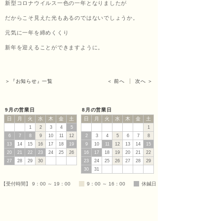
新型コロナウイルス一色の一年となりましたが
だからこそ見えた光もあるのではないでしょうか。
ッサ
元気に一年を締めくくり
新年を迎えることができますように。
ージ
＞『お知らせ』一覧
＜ 前へ
次へ ＞
福匠
9月の営業日
8月の営業日
日
月
火
水
木
金
土
日
月
火
水
木
金
土
1
2
3
4
5
1
6
7
8
9
10
11
12
2
3
4
5
6
7
8
13
14
15
16
17
18
19
9
10
11
12
13
14
15
庵
20
21
22
23
24
25
26
16
17
18
19
20
21
22
27
28
29
30
23
24
25
26
27
28
29
30
31
【受付時間】 9：00 ～ 19：00
9：00 ～ 16：00
休鍼日
（ふ