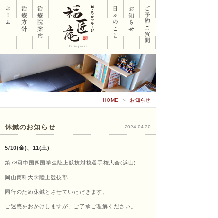
岡山
HOME
＞
お知らせ
市南
休鍼のお知らせ
2024.04.30
5/10(金)、11(土)
区 鍼･
第78回中国四国学生陸上競技対校選手権大会(浜山)
岡山商科大学陸上競技部
同行のため休鍼とさせていただきます。
灸･マ
ご迷惑をおかけしますが、ご了承ご理解ください。