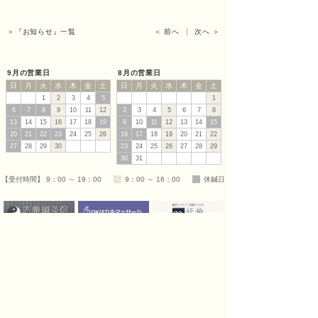
ッサ
＞『お知らせ』一覧
＜ 前へ
次へ ＞
9月の営業日
8月の営業日
日
月
火
水
木
金
土
日
月
火
水
木
金
土
ージ
1
2
3
4
5
1
6
7
8
9
10
11
12
2
3
4
5
6
7
8
13
14
15
16
17
18
19
9
10
11
12
13
14
15
20
21
22
23
24
25
26
16
17
18
19
20
21
22
27
28
29
30
23
24
25
26
27
28
29
福匠
30
31
【受付時間】 9：00 ～ 19：00
9：00 ～ 16：00
休鍼日
庵
（ふ
福匠庵
鍼･灸･マッサージ
© fukusyo-an
（ふくしょうあん） 田中治療院