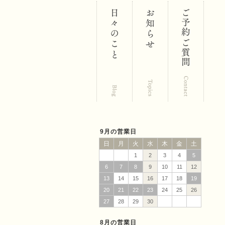
区 鍼･灸･
マッサー
9月の営業日
日
月
火
水
木
金
土
1
2
3
4
5
6
7
8
9
10
11
12
13
14
15
16
17
18
19
ジ 福匠庵
20
21
22
23
24
25
26
27
28
29
30
8月の営業日