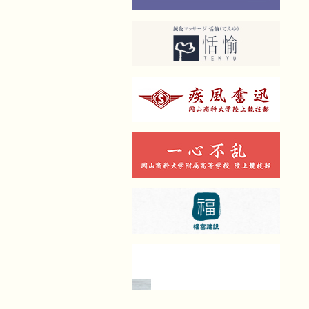
ん）田中
治療院