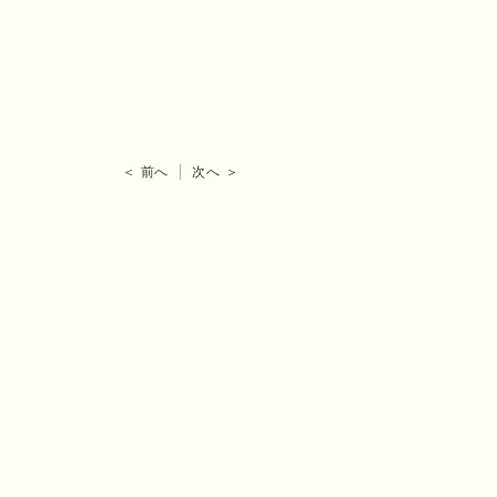
＜ 前へ
次へ ＞