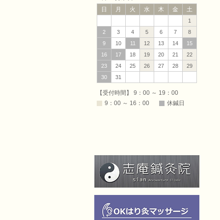
日
月
火
水
木
金
土
1
2
3
4
5
6
7
8
9
10
11
12
13
14
15
（ふくし
16
17
18
19
20
21
22
23
24
25
26
27
28
29
30
31
【受付時間】 9：00 ～ 19：00
9：00 ～ 16：00
休鍼日
ょうあ