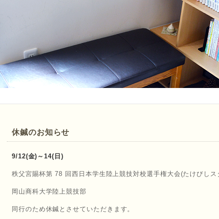
休鍼のお知らせ
9/12(金)～14(日)
秩父宮賜杯第 78 回西日本学生陸上競技対校選手権大会(たけびしス
岡山商科大学陸上競技部
同行のため休鍼とさせていただきます。