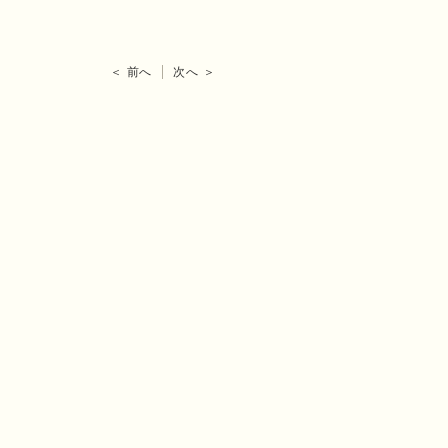
＜ 前へ
次へ ＞