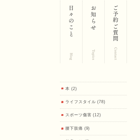
区 鍼･灸･
マッサー
本 (2)
ライフスタイル (78)
ジ 福匠庵
スポーツ傷害 (12)
腰下肢痛 (9)