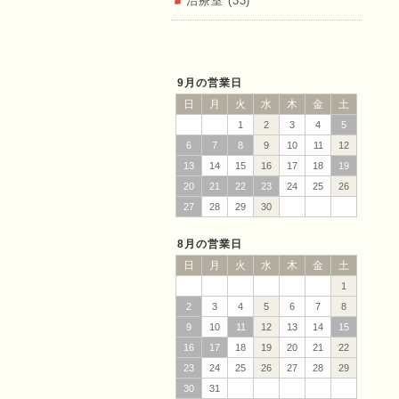
ん）田中
治療室 (33)
9月の営業日
日
月
火
水
木
金
土
1
2
3
4
5
6
7
8
9
10
11
12
治療院
13
14
15
16
17
18
19
20
21
22
23
24
25
26
27
28
29
30
8月の営業日
日
月
火
水
木
金
土
1
2
3
4
5
6
7
8
9
10
11
12
13
14
15
16
17
18
19
20
21
22
23
24
25
26
27
28
29
30
31