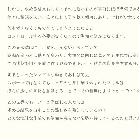
しかし、求める結果もしくはそれに近いものが事前にほぼ準備でき
徐々に緊張を失い、往々にして手を抜く傾向にあり、それがいわゆ
何も考えなくてもできてしまうようになると
コントロールする必要がなくなるので準備が疎かになります。
この克服法は唯一、変化しかないと考えていて
意識が変われば動きが変わり、客観的に同じに見えても主観では変
この状態を慣れる前に作り継続できるか。が結果の質を左右する肝
走るといったシンプルな動きであれば尚更
スポーツではなくても、日常の心身に刷り込まれたスキルは
ほんの少しの変化を意識することで、その精度はより上がっていく
どの世界でも、プロと呼ばれる人たちは
求める結果を出すことの難しさを熟知しているので
どんな地味な作業でも準備を怠らない姿勢を持っているのだと思い