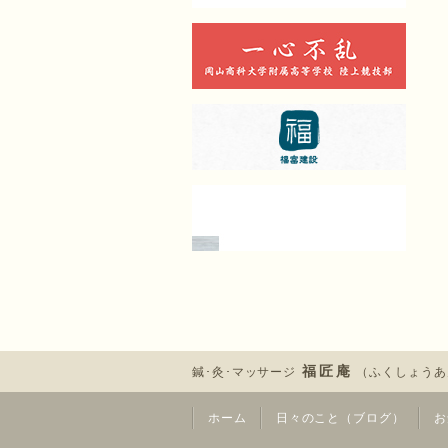
福匠庵
鍼･灸･マッサージ
（ふくしょうあ
ホーム
日々のこと（ブログ）
お