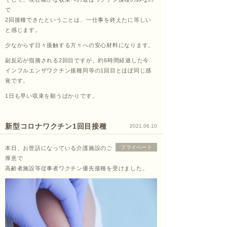
で
2回接種できたということは、一仕事を終えたに等しい
と感じます。
少なからず日々接触する方々への安心材料になります。
副反応が指摘される2回目ですが、約6時間経過した今
インフルエンザワクチン接種同等の1回目とほぼ同じ感
覚です。
1日も早い収束を願うばかりです。
新型コロナワクチン1回目接種
2021.06.10
プライベート
本日、お世話になっている介護施設のご
厚意で
高齢者施設等従事者ワクチン優先接種を受けました。