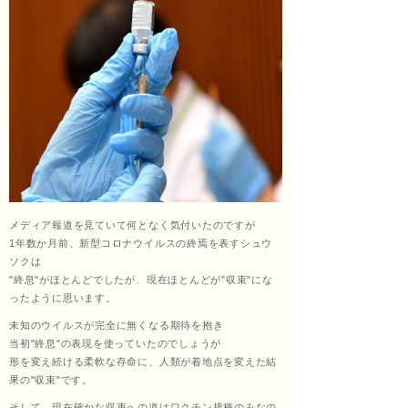
治療
院
メディア報道を見ていて何となく気付いたのですが
1年数か月前、新型コロナウイルスの終焉を表すシュウ
ソクは
"終息"がほとんどでしたが、現在ほとんどが"収束"にな
ったように思います。
未知のウイルスが完全に無くなる期待を抱き
当初"終息"の表現を使っていたのでしょうが
形を変え続ける柔軟な存命に、人類が着地点を変えた結
果の"収束"です。
そして、現在確かな収束への道はワクチン接種のみなの