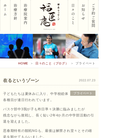
岡山
HOME
＞
日々のこと（ブログ）
＞
プライベート
市南
在るというゾーン
2022.07.23
プライベート
子どもたちは夏休みに入り、中学校総体
区 鍼･
各種目が連日行われています。
バスケ部中3我が子も昨日準々決勝に臨みましたが
残念ながら敗戦し、長く短い2年4か月の中学部活動の引
退を迎えました。
灸･マ
思春期特有の観戦NGも、最後は解禁され堂々とその雄
姿を観せてもらいました。