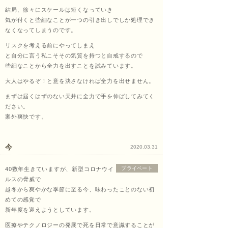
結局、徐々にスケールは短くなっていき
気が付くと些細なことが一つの引き出しでしか処理でき
なくなってしまうのです。
リスクを考える前にやってしまえ
と自分に言う私こそその気質を持つと自戒するので
些細なことから全力を出すことを試みています。
大人はやるぞ！と意を決さなければ全力を出せません。
まずは届くはずのない天井に全力で手を伸ばしてみてく
ださい。
案外爽快です。
今
2020.03.31
プライベート
40数年生きていますが、新型コロナウイ
ルスの脅威で
越冬から爽やかな季節に至る今、味わったことのない初
めての感覚で
新年度を迎えようとしています。
医療やテクノロジーの発展で死を日常で意識することが