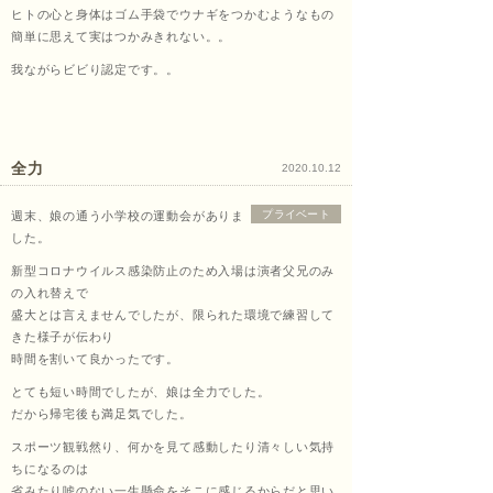
ヒトの心と身体はゴム手袋でウナギをつかむようなもの
簡単に思えて実はつかみきれない。。
我ながらビビり認定です。。
全力
2020.10.12
プライベート
週末、娘の通う小学校の運動会がありま
した。
新型コロナウイルス感染防止のため入場は演者父兄のみ
の入れ替えで
盛大とは言えませんでしたが、限られた環境で練習して
きた様子が伝わり
時間を割いて良かったです。
とても短い時間でしたが、娘は全力でした。
だから帰宅後も満足気でした。
スポーツ観戦然り、何かを見て感動したり清々しい気持
ちになるのは
省みたり嘘のない一生懸命をそこに感じるからだと思い