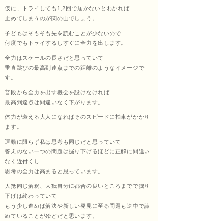
仮に、トライしても1,2回で届かないとわかれば
止めてしまうのが関の山でしょう。
子どもはそもそも先を読むことが少ないので
何度でもトライするしすぐに全力を出します。
全力はスケールの長さだと思っていて
垂直跳びの最高到達点までの距離のようなイメージで
す。
普段から全力を出す機会を設けなければ
最高到達点は間違いなく下がります。
体力が衰える大人になればそのスピードに拍車がかかり
ます。
運動に限らず私は思考も同じだと思っていて
答えのない一つの問題は掘り下げるほどに正解に間違い
なく近付くし
思考の全力は高まると思っています。
大抵同じ解釈、大抵自分に都合の良いところまでで掘り
下げは終わっていて
もう少し進めば解決や新しい発見に至る問題も途中で諦
めていることが殆どだと思います。