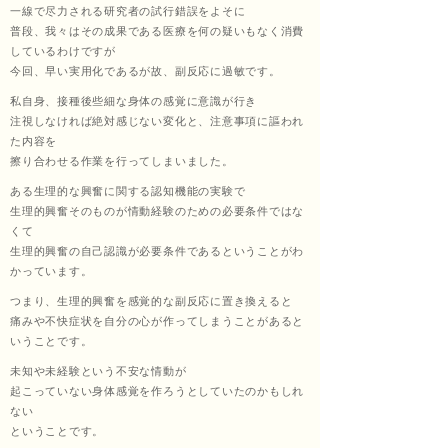
一線で尽力される研究者の試行錯誤をよそに
普段、我々はその成果である医療を何の疑いもなく消費
しているわけですが
今回、早い実用化であるが故、副反応に過敏です。
私自身、接種後些細な身体の感覚に意識が行き
注視しなければ絶対感じない変化と、注意事項に謳われ
た内容を
擦り合わせる作業を行ってしまいました。
ある生理的な興奮に関する認知機能の実験で
生理的興奮そのものが情動経験のための必要条件ではな
くて
生理的興奮の自己認識が必要条件であるということがわ
かっています。
つまり、生理的興奮を感覚的な副反応に置き換えると
痛みや不快症状を自分の心が作ってしまうことがあると
いうことです。
未知や未経験という不安な情動が
起こっていない身体感覚を作ろうとしていたのかもしれ
ない
ということです。