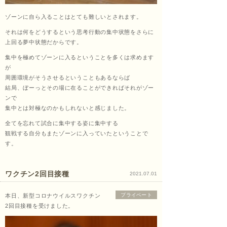
くし
ゾーンに自ら入ることはとても難しいとされます。
それは何をどうするという思考行動の集中状態をさらに
上回る夢中状態だからです。
集中を極めてゾーンに入るということを多くは求めます
ょう
が
周囲環境がそうさせるということもあるならば
結局、ぼーっとその場に在ることができればそれがゾー
ンで
あ
集中とは対極なのかもしれないと感じました。
全てを忘れて試合に集中する姿に集中する
観戦する自分もまたゾーンに入っていたということで
す。
ん）
ワクチン2回目接種
2021.07.01
田中
プライベート
本日、新型コロナウイルスワクチン
2回目接種を受けました。