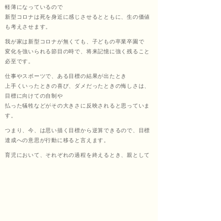
軽薄になっているので
新型コロナは死を身近に感じさせるとともに、生の価値
も考えさせます。
我が家は新型コロナが無くても、子どもの卒業卒園で
変化を強いられる節目の時で、将来記憶に強く残ること
必至です。
仕事やスポーツで、ある目標の結果が出たとき
上手くいったときの喜び、ダメだったときの悔しさは、
目標に向けての自制や
払った犠牲などがその大きさに反映されると思っていま
す。
つまり、今、は思い描く目標から逆算できるので、目標
達成への意思が行動に移ると言えます。
育児において、それぞれの過程を終えるとき、親として
どんな感情になるのだろう。。
と少し前から考えていましたが、想像できませんでし
た。
それは、教育過程の節目は自分がどうあろうと定期的に
必ずやってくるし
大きな変化は強いられても、そこが目標とはならないか