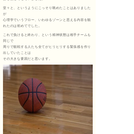
堂々と、というようにこっそり眺めたことはありました
ッサ
が
心理学でいうフロー、いわゆるゾーンと思える内容を観
れたのは初めてでした。
これで負けると終わり、という精神状態は相手チームも
ージ
同じで
周りで観戦する人たち全てがヒリヒリする緊張感を作り
出していたことは
その大きな要因だと思います。
福匠
庵
（ふ