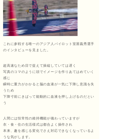
ッサ
ージ
これに参戦する唯一のアジア人パイロット室屋義秀選手
のインタビューを見ました。
超高速なため目で捉えて操縦していては遅く
福匠
写真のコマのように頭でイメージを作りあてはめていく
感じ
瞬時に重力がかかると脳の血液が一気に下降し意識を失
うため
庵
下降寸前にきばって能動的に血液を押し上げるのだとい
う
人間には恒常性の維持機能が備わっていますが
（ふ
衣・食・住の生活様式は都合よく操作され
本来、趣を感じる変化でさえ対応できなくなっているよ
うな気がします。