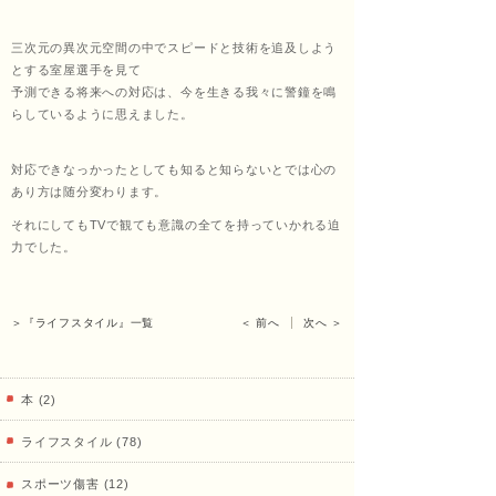
くし
三次元の異次元空間の中でスピードと技術を追及しよう
とする室屋選手を見て
予測できる将来への対応は、今を生きる我々に警鐘を鳴
らしているように思えました。
ょう
対応できなっかったとしても知ると知らないとでは心の
あり方は随分変わります。
それにしてもTVで観ても意識の全てを持っていかれる迫
あ
力でした。
＞『ライフスタイル』一覧
＜ 前へ
次へ ＞
ん）
本 (2)
田中
ライフスタイル (78)
スポーツ傷害 (12)