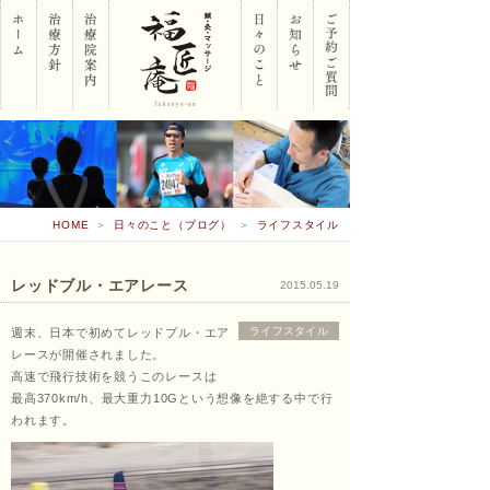
岡山
HOME
＞
日々のこと（ブログ）
＞
ライフスタイル
市南
レッドブル・エアレース
2015.05.19
ライフスタイル
週末、日本で初めてレッドブル・エア
区 鍼･
レースが開催されました。
高速で飛行技術を競うこのレースは
最高370km/h、最大重力10Gという想像を絶する中で行
われます。
灸･マ