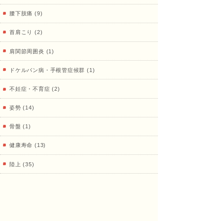
治療
腰下肢痛 (9)
首肩こり (2)
肩関節周囲炎 (1)
院
ドケルバン病・手根管症候群 (1)
不妊症・不育症 (2)
姿勢 (14)
骨盤 (1)
健康寿命 (13)
陸上 (35)
鍼灸、その他治療 (18)
プライベート (16)
治療室 (33)