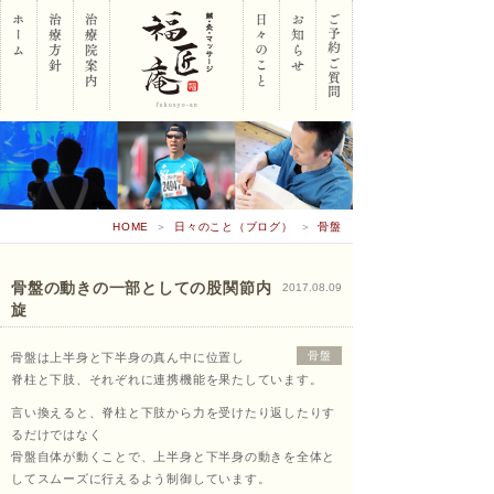
岡山
HOME
＞
日々のこと（ブログ）
＞
骨盤
市南
骨盤の動きの一部としての股関節内
2017.08.09
旋
区 鍼･
骨盤
骨盤は上半身と下半身の真ん中に位置し
脊柱と下肢、それぞれに連携機能を果たしています。
言い換えると、脊柱と下肢から力を受けたり返したりす
るだけではなく
灸･マ
骨盤自体が動くことで、上半身と下半身の動きを全体と
してスムーズに行えるよう制御しています。