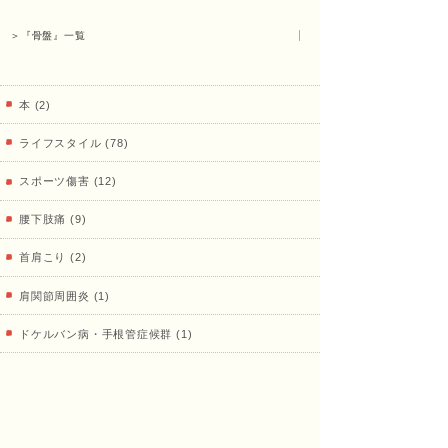
＞『骨盤』一覧
本 (2)
ライフスタイル (78)
スポーツ傷害 (12)
腰下肢痛 (9)
首肩こり (2)
肩関節周囲炎 (1)
ドケルバン病・手根管症候群 (1)
不妊症・不育症 (2)
姿勢 (14)