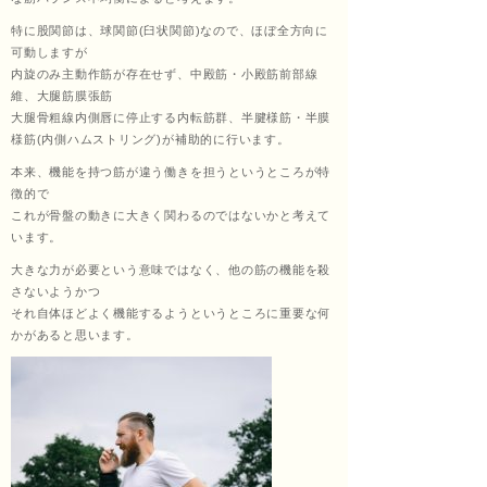
特に股関節は、球関節(臼状関節)なので、ほぼ全方向に
くし
可動しますが
内旋のみ主動作筋が存在せず、中殿筋・小殿筋前部線
維、大腿筋膜張筋
大腿骨粗線内側唇に停止する内転筋群、半腱様筋・半膜
ょう
様筋(内側ハムストリング)が補助的に行います。
本来、機能を持つ筋が違う働きを担うというところが特
徴的で
これが骨盤の動きに大きく関わるのではないかと考えて
あ
います。
大きな力が必要という意味ではなく、他の筋の機能を殺
さないようかつ
それ自体ほどよく機能するようというところに重要な何
ん）
かがあると思います。
田中