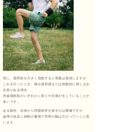
治療
院
現に、股関節を大きく屈曲すると骨盤は後傾しますが
これを行ったとき、痛み違和感または他動的に感じる左
右差がある場合
内旋補助筋のいずれかに張りや圧痛が生じていることが
多いです。
ある動作、症状から問題箇所を探すのは難儀ですが
論理の追及と経験の蓄積で究明の幅は広がっていくと思
います。