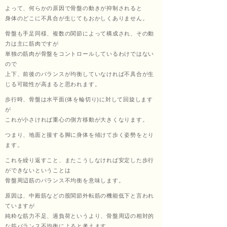
よって、何らかの原因で骨盤の動きが抑制されると
身体のどこに不具合が生じてもおかしくありません。
ッサ
骨盤も手足同様、複数の関節によって構成され、その動
力は主に筋肉ですが
単独の筋肉が骨盤をコントロールしているわけではない
ので
ージ
上下、前後のバランスが均衡していなければ不具合が生
じる可能性が高まると思われます。
歩行時、骨盤は水平面(体を輪切り)に対して回旋します
福匠
が
これが小さければ重心の側方移動が大きくなります。
つまり、地面と接する脚に身体を傾けて歩く姿勢をとり
ます。
庵
これを繰り返すこと、またこうしなければ安定した歩行
ができないということは
骨盤周辺筋のバランス不均衡を意味します。
原因は、中殿筋などの股関節外転筋の機能低下と言われ
（ふ
ていますが
純粋な筋力不足、過負荷というより、骨盤周辺の相対的
な筋バランス不均衡によると考えます。