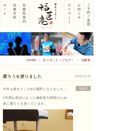
岡山
HOME
＞
日々のこと（ブログ）
＞
治療室
市南
蜜ろうを塗りました
2018.12.24
治療室
今年も残すところ約1週間となりました。
区 鍼･
1年間お世話になった施術室大掃除のため
床に蜜ろうを塗っています。
灸･マ