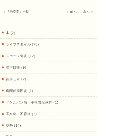
くし
＞『治療室』一覧
＜ 前へ
次へ ＞
本 (2)
ょう
ライフスタイル (78)
スポーツ傷害 (12)
あ
腰下肢痛 (9)
首肩こり (2)
ん）
肩関節周囲炎 (1)
ドケルバン病・手根管症候群 (1)
不妊症・不育症 (2)
田中
姿勢 (14)