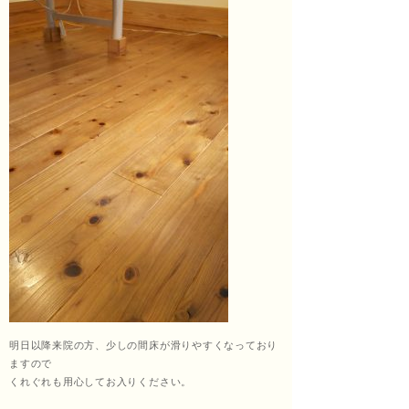
ッサ
ージ
福匠
庵
明日以降来院の方、少しの間床が滑りやすくなっており
（ふ
ますので
くれぐれも用心してお入りください。