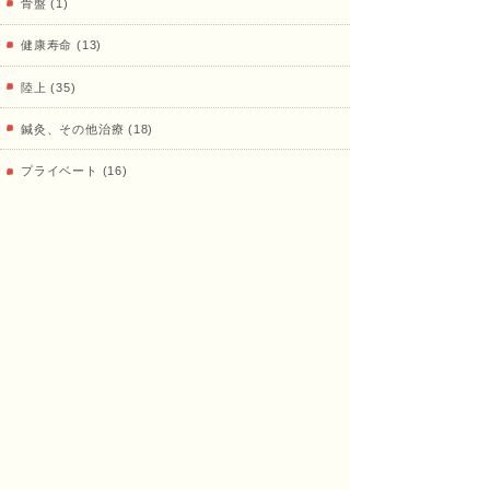
骨盤 (1)
治療
健康寿命 (13)
陸上 (35)
院
鍼灸、その他治療 (18)
プライベート (16)
治療室 (33)
9月の営業日
8月の営業日
日
月
火
水
木
金
土
日
月
火
水
木
金
土
1
2
3
4
5
1
6
7
8
9
10
11
12
2
3
4
5
6
7
8
13
14
15
16
17
18
19
9
10
11
12
13
14
15
20
21
22
23
24
25
26
16
17
18
19
20
21
22
27
28
29
30
23
24
25
26
27
28
29
30
31
【受付時間】 9：00 ～ 19：00
9：00 ～ 16：00
休鍼日