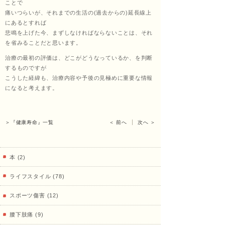
ことで
治療
痛いつらいが、それまでの生活の(過去からの)延長線上
にあるとすれば
悲鳴を上げた今、まずしなければならないことは、それ
を省みることだと思います。
院
治療の最初の評価は、どこがどうなっているか、を判断
するものですが
こうした経緯も、治療内容や予後の見極めに重要な情報
になると考えます。
＞『健康寿命』一覧
＜ 前へ
次へ ＞
本 (2)
ライフスタイル (78)
スポーツ傷害 (12)
腰下肢痛 (9)