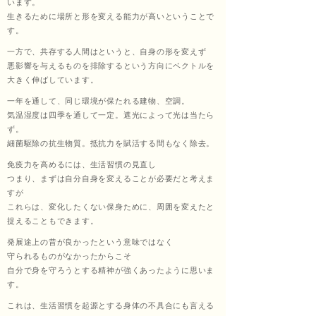
います。
生きるために場所と形を変える能力が高いということで
くし
す。
一方で、共存する人間はというと、自身の形を変えず
悪影響を与えるものを排除するという方向にベクトルを
大きく伸ばしています。
ょう
一年を通して、同じ環境が保たれる建物、空調。
気温湿度は四季を通して一定。遮光によって光は当たら
ず。
細菌駆除の抗生物質。抵抗力を賦活する間もなく除去。
あ
免疫力を高めるには、生活習慣の見直し
つまり、まずは自分自身を変えることが必要だと考えま
すが
これらは、変化したくない保身ために、周囲を変えたと
ん）
捉えることもできます。
発展途上の昔が良かったという意味ではなく
守られるものがなかったからこそ
自分で身を守ろうとする精神が強くあったように思いま
田中
す。
これは、生活習慣を起源とする身体の不具合にも言える