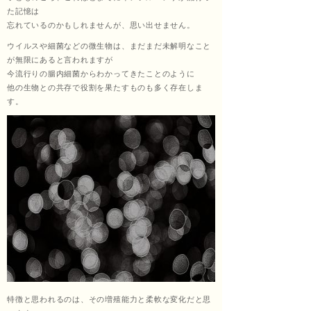
た記憶は
忘れているのかもしれませんが、思い出せません。
ッサ
ウイルスや細菌などの微生物は、まだまだ未解明なこと
が無限にあると言われますが
今流行りの腸内細菌からわかってきたことのように
他の生物との共存で役割を果たすものも多く存在しま
ージ
す。
福匠
庵
（ふ
特徴と思われるのは、その増殖能力と柔軟な変化だと思