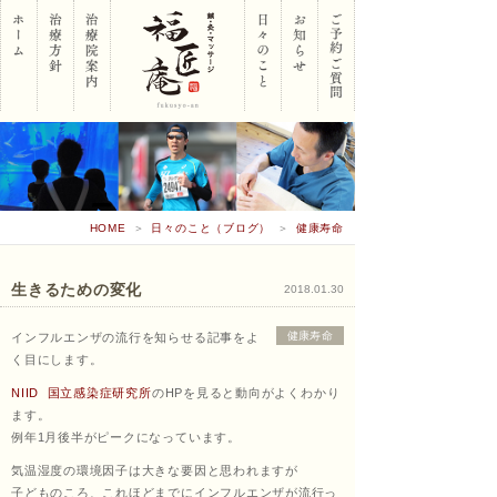
岡山
HOME
＞
日々のこと（ブログ）
＞
健康寿命
市南
生きるための変化
2018.01.30
健康寿命
インフルエンザの流行を知らせる記事をよ
区 鍼･
く目にします。
NIID 国立感染症研究所
のHPを見ると動向がよくわかり
ます。
例年1月後半がピークになっています。
灸･マ
気温湿度の環境因子は大きな要因と思われますが
子どものころ、これほどまでにインフルエンザが流行っ