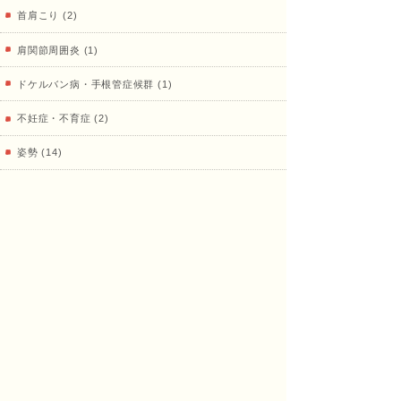
首肩こり (2)
肩関節周囲炎 (1)
ドケルバン病・手根管症候群 (1)
不妊症・不育症 (2)
姿勢 (14)
骨盤 (1)
健康寿命 (13)
陸上 (35)
鍼灸、その他治療 (18)
プライベート (16)
治療室 (33)