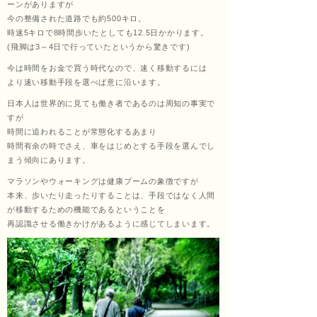
ーンがありますが
今の整備された道路でも約500キロ。
ッサ
時速5キロで8時間歩いたとしても12.5日かかります。
(飛脚は3～4日で行っていたというから驚きです)
今は時間をお金で買う時代なので、速く移動するには
より速い移動手段を選べば意に沿います。
ージ
日本人は世界的に見ても働き者であるのは周知の事実で
すが
時間に追われることが常態化するあまり
時間有余の時でさえ、車をはじめとする手段を選んでし
福匠
まう傾向にあります。
マラソンやウォーキングは健康ブームの象徴ですが
本来、歩いたり走ったりすることは、手段ではなく人間
が移動するための機能であるということを
庵
再認識させる働きかけがあるように感じてしまいます。
（ふ