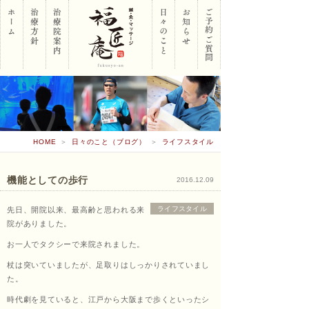
岡山
HOME
＞
日々のこと（ブログ）
＞
ライフスタイル
市南
機能としての歩行
2016.12.09
ライフスタイル
先日、開院以来、最高齢と思われる来
区 鍼･
院がありました。
お一人でタクシーで来院されました。
杖は突いていましたが、足取りはしっかりされていまし
灸･マ
た。
時代劇を見ていると、江戸から大阪まで歩くといったシ