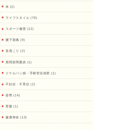
本 (2)
治療
ライフスタイル (78)
スポーツ傷害 (12)
院
腰下肢痛 (9)
首肩こり (2)
肩関節周囲炎 (1)
ドケルバン病・手根管症候群 (1)
不妊症・不育症 (2)
姿勢 (14)
骨盤 (1)
健康寿命 (13)
陸上 (35)