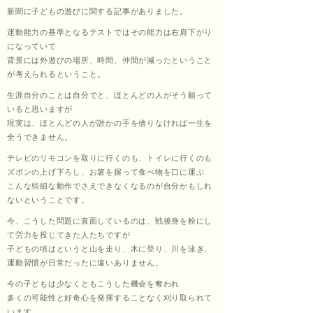
新聞に子どもの遊びに関する記事がありました。
ッサ
運動能力の基準となるテストではその能力は右肩下がり
になっていて
背景には外遊びの場所、時間、仲間が減ったということ
が考えられるということ。
ージ
生涯自分のことは自分でと、ほとんどの人がそう願って
いると思いますが
現実は、ほとんどの人が誰かの手を借りなければ一生を
全うできません。
福匠
テレビのリモコンを取りに行くのも、トイレに行くのも
ズボンの上げ下ろし、お箸を握って食べ物を口に運ぶ
こんな些細な動作でさえできなくなるのが自分かもしれ
ないということです。
庵
今、こうした問題に直面しているのは、戦後身を粉にし
て労力を投じてきた人たちですが
子どもの頃はというと山を走り、木に登り、川を泳ぎ、
運動習慣が日常だったに違いありません。
（ふ
今の子どもは少なくともこうした機会を奪われ
多くの可能性と好奇心を発揮することなく刈り取られて
います。