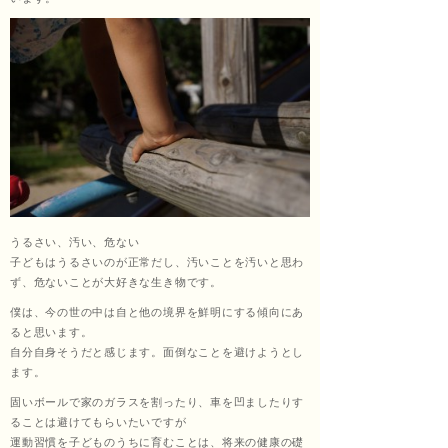
くし
ょう
あ
うるさい、汚い、危ない
子どもはうるさいのが正常だし、汚いことを汚いと思わ
ず、危ないことが大好きな生き物です。
ん）
僕は、今の世の中は自と他の境界を鮮明にする傾向にあ
ると思います。
自分自身そうだと感じます。面倒なことを避けようとし
ます。
田中
固いボールで家のガラスを割ったり、車を凹ましたりす
ることは避けてもらいたいですが
運動習慣を子どものうちに育むことは、将来の健康の礎