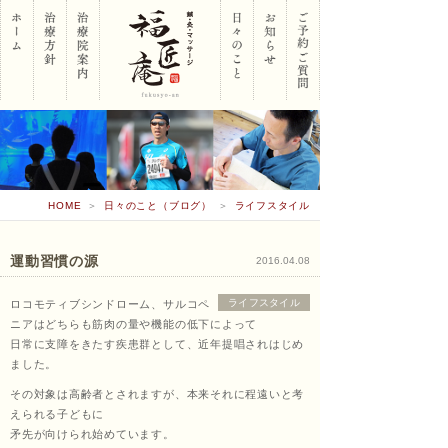
岡山
HOME
＞
日々のこと（ブログ）
＞
ライフスタイル
市南
運動習慣の源
2016.04.08
ライフスタイル
ロコモティブシンドローム、サルコペ
区 鍼･
ニアはどちらも筋肉の量や機能の低下によって
日常に支障をきたす疾患群として、近年提唱されはじめ
ました。
その対象は高齢者とされますが、本来それに程遠いと考
灸･マ
えられる子どもに
矛先が向けられ始めています。