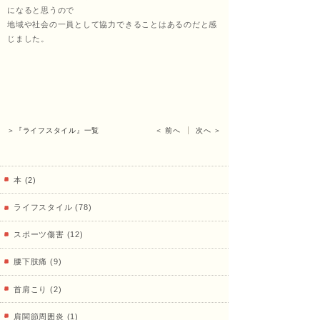
になると思うので
治療
地域や社会の一員として協力できることはあるのだと感
じました。
院
＞『ライフスタイル』一覧
＜ 前へ
次へ ＞
本 (2)
ライフスタイル (78)
スポーツ傷害 (12)
腰下肢痛 (9)
首肩こり (2)
肩関節周囲炎 (1)