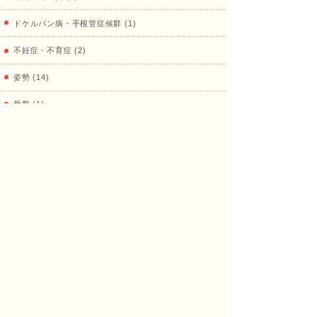
ドケルバン病・手根管症候群 (1)
不妊症・不育症 (2)
姿勢 (14)
骨盤 (1)
健康寿命 (13)
陸上 (35)
鍼灸、その他治療 (18)
プライベート (16)
治療室 (33)
9月の営業日
8月の営業日
日
月
火
水
木
金
土
日
月
火
水
木
金
土