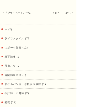
治療
＞『プライベート』一覧
＜ 前へ
次へ ＞
院
本 (2)
ライフスタイル (78)
スポーツ傷害 (12)
腰下肢痛 (9)
首肩こり (2)
肩関節周囲炎 (1)
ドケルバン病・手根管症候群 (1)
不妊症・不育症 (2)
姿勢 (14)