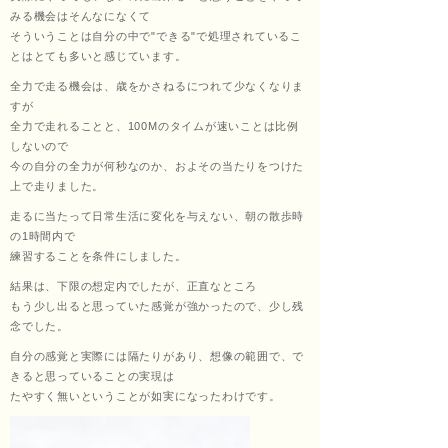
みる機会はそんなになくて
そういうことは自分の中で"できる"で処理されているこ
ッサ
とはとても多いと感じています。
全力で走る機会は、歳をかさねるにつれて少なくなりま
すが
全力で走れることと、100Mのタイムが速いことは比例
ージ
しないので
今の自分の全力が何秒なのか、およその当たりをつけた
上で走りました。
福匠
走るに当たって日常生活に変化を与えない、朝の散歩時
の1時間内で
練習することを条件にしました。
結果は、下限の想定内でしたが、正直なところ
庵
もう少し出ると思っていた感覚が強かったので、少し残
念でした。
自分の感覚と実際には隔たりがあり、想像の範囲で、で
きると思っていることの実現は
（ふ
たやすく無いということが如実になったわけです。