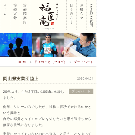
岡山
HOME
＞
日々のこと（ブログ）
＞
プライベート
市南
岡山県実業団陸上
2016.04.24
プライベート
20年ぶり、生涯2度目の100Mに出場し
区 鍼･
ました。
例年、リレーのみでしたが、純粋に何秒で走れるのかと
いう興味と
自分の感覚とタイムのズレを知りたいと思う気持ちから
灸･マ
無謀な挑戦になりました。
実際にやってもいないのに出来る！と思うことをやって