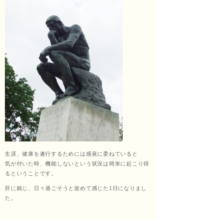
くし
ょう
あ
ん）
生涯、健康を遂行するためには感覚に委ねていると
気が付いた時、機能しないという状況は簡単に起こり得
るということです。
肝に銘じ、日々過ごそうと改めて感じた1日になりまし
田中
た。