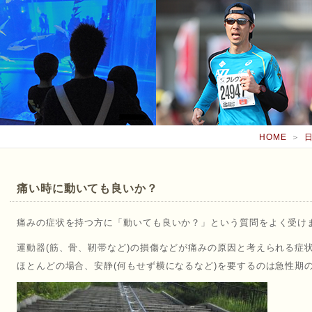
HOME
＞
痛い時に動いても良いか？
痛みの症状を持つ方に「動いても良いか？」という質問をよく受け
運動器(筋、骨、靭帯など)の損傷などが痛みの原因と考えられる症
ほとんどの場合、安静(何もせず横になるなど)を要するのは急性期