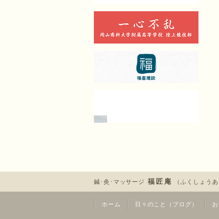
福匠庵
鍼･灸･マッサージ
（ふくしょうあ
ホーム
日々のこと（ブログ）
お