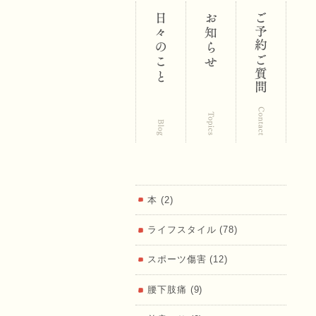
区 鍼･灸･
マッサー
本 (2)
ライフスタイル (78)
ジ 福匠庵
スポーツ傷害 (12)
腰下肢痛 (9)