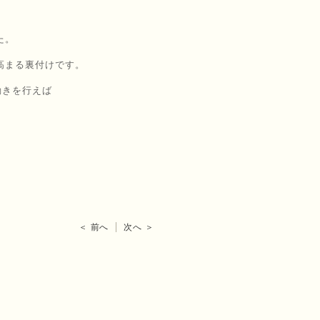
た。
高まる裏付けです。
動きを行えば
＜ 前へ
次へ ＞