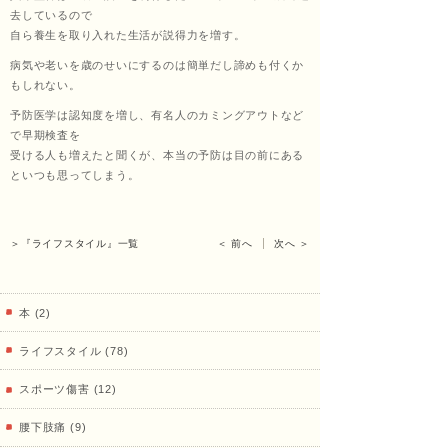
去しているので
治療
自ら養生を取り入れた生活が説得力を増す。
病気や老いを歳のせいにするのは簡単だし諦めも付くか
もしれない。
院
予防医学は認知度を増し、有名人のカミングアウトなど
で早期検査を
受ける人も増えたと聞くが、本当の予防は目の前にある
といつも思ってしまう。
＞『ライフスタイル』一覧
＜ 前へ
次へ ＞
本 (2)
ライフスタイル (78)
スポーツ傷害 (12)
腰下肢痛 (9)