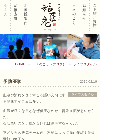
岡山
HOME
＞
日々のこと（ブログ）
＞
ライフスタイル
市南
予防医学
2016.02.16
ライフスタイル
血液の流れを良くするを謳い文句にす
区 鍼･
る健康アイテムは多い。
血流が良くなるとなぜ健康なのか。普段血流が悪いから
だ。
なぜ悪いのか。動かなければ停滞するからだ。
灸･マ
アメリカの研究チームが、運動によって脳の萎縮や認知
機能の低下を