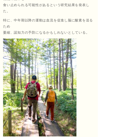
食い止められる可能性があるという研究結果を発表し
た。
ッサ
特に、中年期以降の運動は血流を促進し脳に酸素を送る
ため
萎縮、認知力の予防になるかもしれないとしている。
ージ
福匠
庵
（ふ