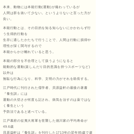
本来、動物には本能行動(運動)が備わっているが
くし
人間は群を抜いて少ない。というよりないと言った方が
良い。
本能行動とは、その目的を知る知らないにかかわらず行
う生得的行動を
ょう
生存に適したかたちで行うことで、人間は行動に損得や
理性が深く関与するので
本能からかけ離れていると思う。
本能の部分を不合理として扱うようになると
あ
能動的な運動(楽しんだり目的意識を持つスポーツなど)
以外は
無駄な行為になり、科学、文明の力がそれを助長する。
江戸時代に刊行された儒学者、貝原益軒の最後の著書
ん）
『養生訓』には
運動の大切さが何度も記され、病気を治すのは薬ではな
く養生という
予防法であると述べている。
田中
江戸幕府の征夷大将軍を世襲した徳川家の平均寿命が
49.6歳
貝原益軒は『養生訓』を刊行した1713年の翌年85歳で逝