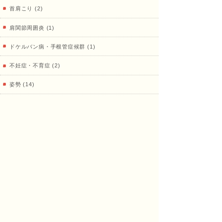
首肩こり (2)
肩関節周囲炎 (1)
ドケルバン病・手根管症候群 (1)
不妊症・不育症 (2)
姿勢 (14)
骨盤 (1)
健康寿命 (13)
陸上 (35)
鍼灸、その他治療 (18)
プライベート (16)
治療室 (33)