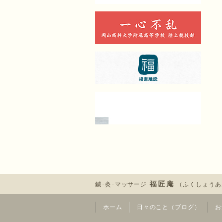
福匠庵
鍼･灸･マッサージ
（ふくしょうあ
ホーム
日々のこと（ブログ）
お