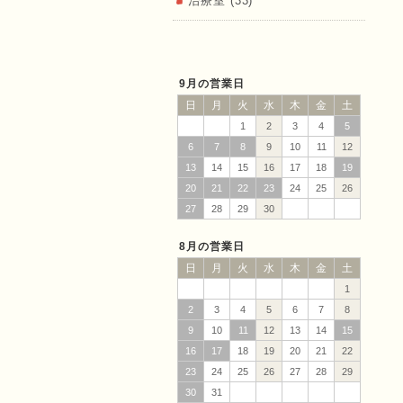
ん）田中
治療室 (33)
9月の営業日
日
月
火
水
木
金
土
1
2
3
4
5
6
7
8
9
10
11
12
治療院
13
14
15
16
17
18
19
20
21
22
23
24
25
26
27
28
29
30
8月の営業日
日
月
火
水
木
金
土
1
2
3
4
5
6
7
8
9
10
11
12
13
14
15
16
17
18
19
20
21
22
23
24
25
26
27
28
29
30
31