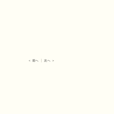
＜ 前へ
次へ ＞