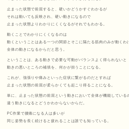
止まった状態で前屈すると、硬いかどうかすぐわかるが
それは動いても反映され、硬い動きになるので
止まった状態よりわかりにくくなるがそれでもわかる。
動くことでわかりにくくなるのは
動くということはある一つの関節とそこに隔たる筋肉のみが動くわ
全体の動きになるからだと思う。
ということは、ある動きで必要な可動がバランスよく得られないと
動きの悪いところの補填を、何かが担うことになる。
これが、強張りや痛みといった症状に繋がるのだとすれば
止まった状態の前屈が柔らかくても起こり得ることになる。
単に、止まった状態の前屈という動きにおいて全体が機能している
違う動きになるとどうかわからないからだ。
PC作業で腰痛になる人は多いが
同じ姿勢を長く続けると疲れることは誰でも知っている。