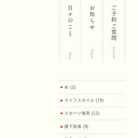
区 鍼･灸･
マッサー
本 (2)
ライフスタイル (78)
ジ 福匠庵
スポーツ傷害 (12)
腰下肢痛 (9)