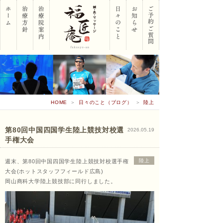
岡山
HOME
＞
日々のこと（ブログ）
＞
陸上
市南
第80回中国四国学生陸上競技対校選
2026.05.19
手権大会
区 鍼･
陸上
週末、第80回中国四国学生陸上競技対校選手権
大会(ホットスタッフフィールド広島)
岡山商科大学陸上競技部に同行しました。
灸･マ