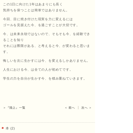
この1日に向けた1年はあまりにも長く
くし
気持ちを保つことは簡単ではありません。
今回、目に焼き付けた現実を力に変えるには
ゴールを見据えた今、を過ごすことが大切です。
今、は未来永劫ではないので、そもそも今、を経験でき
ょう
ることを知り
それには際限がある、と考えると今、が変わると思いま
す。
悔しいを次に生かすには今、を変えるしかありません。
あ
人生における今、は全ての人が初めてです。
学生の力を自分が生かす今、を積み重ねていきます。
ん）
＞『陸上』一覧
＜ 前へ
次へ ＞
田中
本 (2)