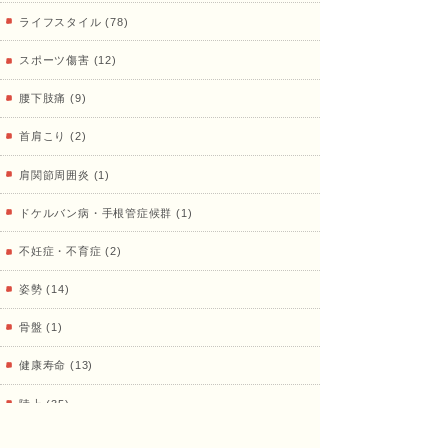
ライフスタイル (78)
治療
スポーツ傷害 (12)
腰下肢痛 (9)
院
首肩こり (2)
肩関節周囲炎 (1)
ドケルバン病・手根管症候群 (1)
不妊症・不育症 (2)
姿勢 (14)
骨盤 (1)
健康寿命 (13)
陸上 (35)
鍼灸、その他治療 (18)