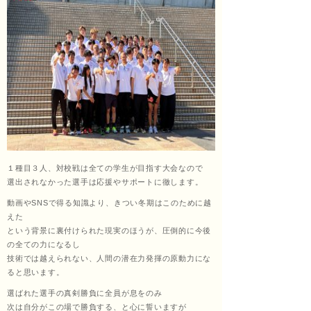
ッサ
ージ
福匠
１種目３人、対校戦は全ての学生が目指す大会なので
選出されなかった選手は応援やサポートに徹します。
動画やSNSで得る知識より、きつい冬期はこのために越
庵
えた
という背景に裏付けられた現実のほうが、圧倒的に今後
の全ての力になるし
技術では越えられない、人間の潜在力発揮の原動力にな
（ふ
ると思います。
選ばれた選手の真剣勝負に全員が息をのみ
次は自分がこの場で勝負する、と心に誓いますが