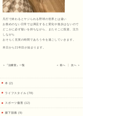
くし
凡打で終わるとヤジられる野球の世界とは違い
お咎めのない日常では満足すると変化や進歩はないので
どこかに必ず疑いを持ちながら、またそこに投資、注力
ょう
しながら
おそらく充実の時間であろう今を過ごしていきます。
本日から21年目が始まります。
あ
＞『治療室』一覧
＜ 前へ
次へ ＞
ん）
本 (2)
ライフスタイル (78)
田中
スポーツ傷害 (12)
腰下肢痛 (9)