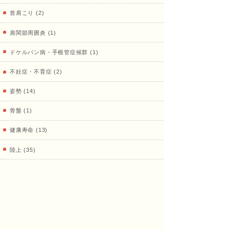
治療
首肩こり (2)
肩関節周囲炎 (1)
ドケルバン病・手根管症候群 (1)
院
不妊症・不育症 (2)
姿勢 (14)
骨盤 (1)
健康寿命 (13)
陸上 (35)
鍼灸、その他治療 (18)
プライベート (16)
治療室 (33)