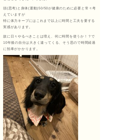
頭(思考)と身体(運動)50/50が健康のために必要と常々考
ッサ
えていますが
特に体力キープにはこれまで以上に時間と工夫を要する
実感があります。
故に日々やるべきことは増え、何に時間を使うか！？で
ージ
10年後の自分は大きく違ってくる、そう思ので時間経過
に拍車がかかります。
福匠
庵
（ふ