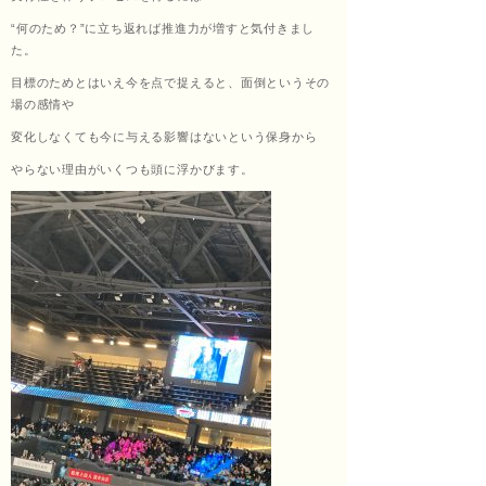
“何のため？”に立ち返れば推進力が増すと気付きまし
ッサ
た。
目標のためとはいえ今を点で捉えると、面倒というその
場の感情や
変化しなくても今に与える影響はないという保身から
ージ
やらない理由がいくつも頭に浮かびます。
福匠
庵
（ふ