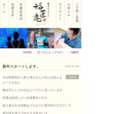
岡山
HOME
＞
日々のこと（ブログ）
＞
治療室
市南
新年スタートします。
2025.01.04
治療室
今を時系列の一部と考えると人生には色んな
区 鍼･
ピークがあり
働き手としての今はピークだと思っています。
目標は到達したい未達事項ですが
灸･マ
繰り返される目標はプロセスに実行性が欠けていて
実行性を伴うプロセスを得るには