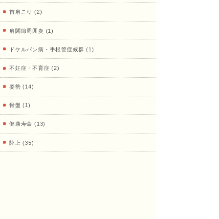
治療
首肩こり (2)
肩関節周囲炎 (1)
ドケルバン病・手根管症候群 (1)
院
不妊症・不育症 (2)
姿勢 (14)
骨盤 (1)
健康寿命 (13)
陸上 (35)
鍼灸、その他治療 (18)
プライベート (16)
治療室 (33)